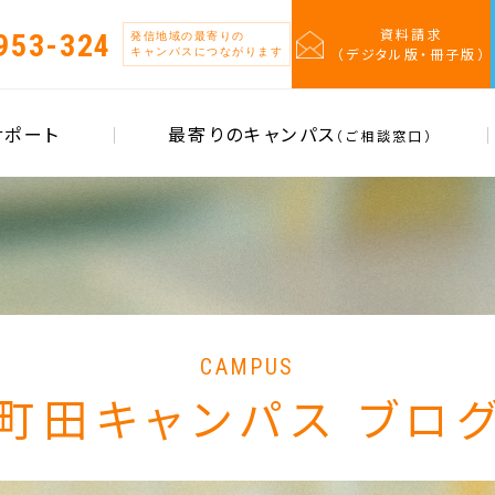
資料請求
953-324
発信地域の最寄りの
（デジタル版・冊子版）
キャンパスにつながります
サポート
最寄りのキャンパス
（ご相談窓口）
CAMPUS
町田キャンパス ブロ