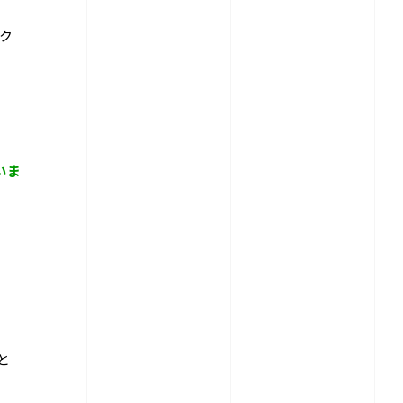
ク
いま
と