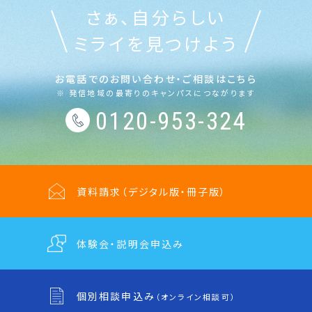
さぁ、自分らしい
ミライを見つけよう
お電話でのお問い合わせ・ご相談はこちら
※ 発信地域の最寄りのキャンパスにつながります
0120-953-324
資料請求
（デジタル版・冊子版）
体験会・説明会
申込み
個別相談申込み
（オンライン相談可）