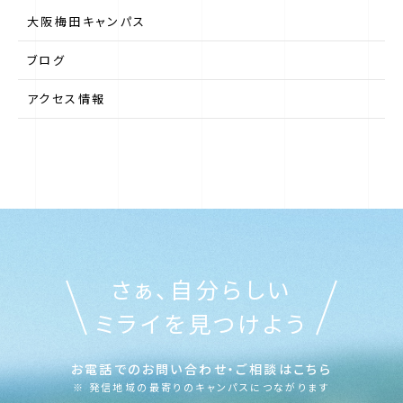
大阪梅田キャンパス
第一学院中等部について
ブログ
アクセス情報
第一学院中等部のサポート
最寄りのキャンパス（ご相談窓口）
ニュース
さぁ、自分らしい
よくある質問
ミライを見つけよう
お電話でのお問い合わせ・ご相談はこちら
※ 発信地域の最寄りのキャンパスにつながります