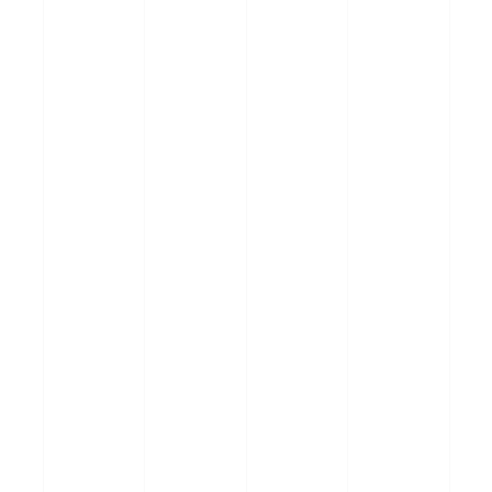
第一学院中等部のサポート
最寄りのキャンパス（ご相談窓口）
ニュース
よくある質問