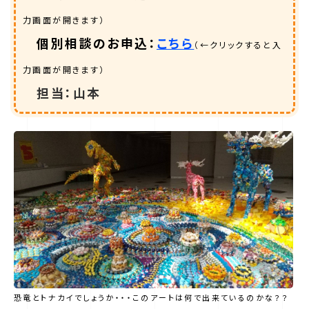
力画面が開きます）
個別相談のお申込
：
こちら
（←クリックすると入
力画面が開きます）
担当：山本
第一学院中等部について
/
恐竜とトナカイでしょうか・・・このアートは何で出来ているのかな？？
ぬ