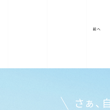
前へ
さぁ、