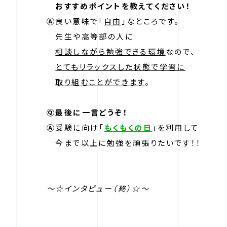
おすすめポイントを教えてください！
Ⓐ
良い意味で「
自由
」なところです。
先生や高等部の人に
相談しながら勉強できる環境
なので、
とてもリラックスした状態で学習に
取り組むことができます
。
Ⓠ最後に一言どうぞ！
Ⓐ
受験に向け「
もくもくの日
」を利用して
今まで以上に勉強を頑張りたいです！！
～☆インタビュー（終）☆～