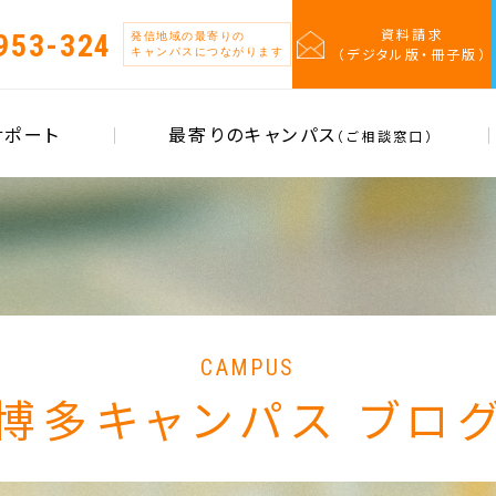
資料請求
953-324
発信地域の最寄りの
（デジタル版・冊子版）
キャンパスにつながります
サポート
最寄りのキャンパス
（ご相談窓口）
CAMPUS
博多キャンパス ブロ