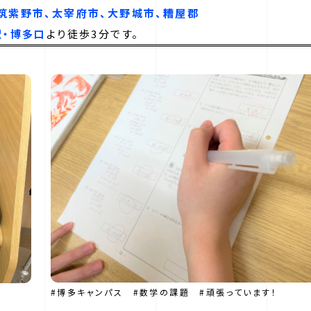
筑紫野市、
太宰府市、
大野城市、糟屋郡
駅・博多口
より徒歩3分です。
#博多キャンパス #数学の課題 #頑張っています！