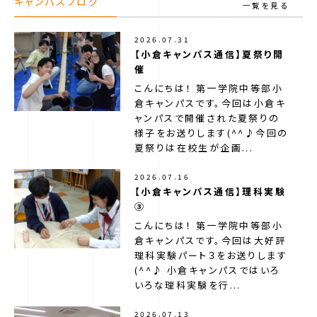
キャンパスブログ
一覧を見る
2026.07.31
【小倉キャンパス通信】夏祭り開
催
こんにちは！ 第一学院中等部小
倉キャンパスです。今回は小倉キ
第一学院中等部について
ャンパスで開催された夏祭りの
様子をお送りします(^^♪今回の
夏祭りは在校生が企画...
第一学院中等部のサポート
2026.07.16
【小倉キャンパス通信】理科実験
最寄りのキャンパス（ご相談窓口）
③
こんにちは！ 第一学院中等部小
倉キャンパスです。今回は大好評
ニュース
理科実験パート３をお送りします
(^^♪ 小倉キャンパスではいろ
いろな理科実験を行...
よくある質問
2026.07.13