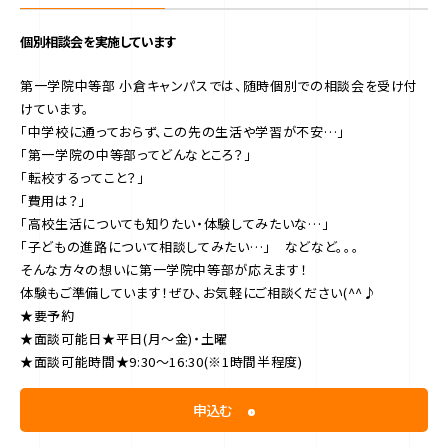
個別相談会を実施しています
第一学院中等部 小倉キャンパスでは、随時個別での相談会を受け付
けています。
「中学校に通っておらず、この先の生活や学習が不安…」
「第一学院の中等部ってどんなところ？」
「転校するってこと？」
「費用は？」
「高校生活についても知りたい・体験してみたいな…」
「子どもの進路について相談してみたい…」 などなど。。。
そんな方々の想いに第一学院中等部が応えます！
体験もご準備しています！ぜひ、お気軽にご相談ください(^^♪
★要予約
★面談可能日★
平日(月～金)・土曜
★面談可能時間★
9:30～16:30(※1時間半程度)
申込む