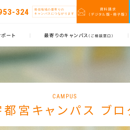
資料請求
953-324
発信地域の最寄りの
（デジタル版・冊子版）
キャンパスにつながります
サポート
最寄りのキャンパス
（ご相談窓口）
CAMPUS
宇都宮キャンパス ブロ