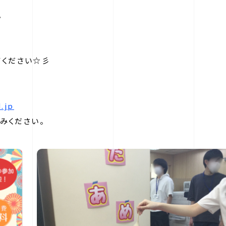
。
てください☆彡
.jp
みください。