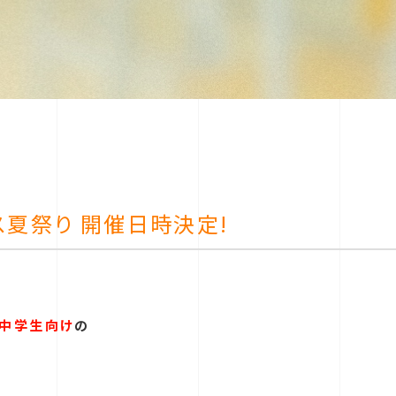
パス夏祭り 開催日時決定!
中学生向け
の