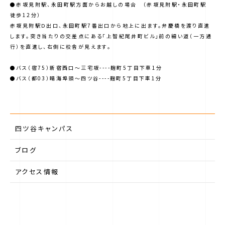
●赤坂見附駅、永田町駅方面からお越しの場合 （赤坂見附駅・永田町駅
徒歩12分）
赤坂見附駅Ｄ出口、永田町駅7番出口から地上に出ます。弁慶橋を渡り直進
します。突き当たりの交差点にある「上智紀尾井町ビル」前の細い道（一方通
行）を直進し、右側に校舎が見えます。
●バス（宿75）新宿西口～三宅坂----麹町5丁目下車1分
●バス（都03）晴海埠頭～四ツ谷----麹町5丁目下車1分
四ツ谷キャンパス
ブログ
アクセス情報