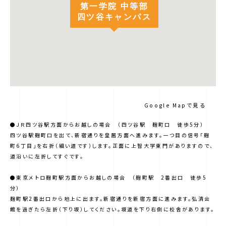
第一学院 中等部
四ツ谷キャンパス
Google Mapで見る
●ＪＲ四ツ谷駅方面からお越しの場合 （四ツ谷駅 麹町口 徒歩5分）
四ツ谷駅麹町口を出て、新宿通りを皇居方面へ進みます。一つ目の信号「麹
町6丁目」を右折（細い道です）します。正面に上智大学東門がありますので、
道沿いに左折してすぐです。
●東京メトロ麹町駅方面からお越しの場合 （麹町駅 2番出口 徒歩5
分）
麹町駅2番出口から地上に出ます。新宿通りを新宿方面に進みます。弘済会
館を過ぎたら左折（下り坂）してください。坂道を下り右側に校舎があります。