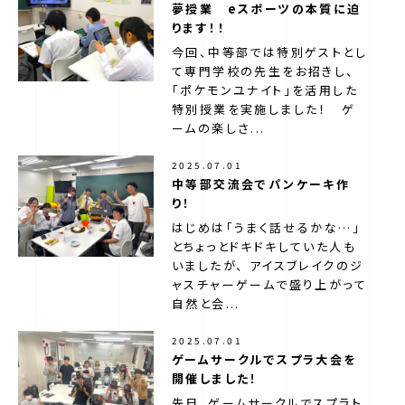
夢授業 eスポーツの本質に迫
第一学院中等部のサポート
ります！！
今回、中等部では特別ゲストとし
て専門学校の先生をお招きし、
最寄りのキャンパス（ご相談窓口）
「ポケモンユナイト」を活用した
特別授業を実施しました！ ゲ
ームの楽しさ...
ニュース
2025.07.01
中等部交流会でパンケーキ作
よくある質問
り！
はじめは「うまく話せるかな…」
とちょっとドキドキしていた人も
いましたが、 アイスブレイクのジ
ャスチャーゲームで盛り上がって
自然と会...
2025.07.01
ゲームサークルでスプラ大会を
開催しました！
先日、ゲームサークルでスプラト