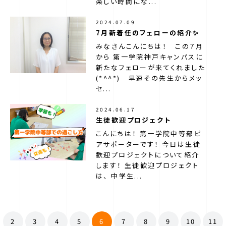
楽しい時間にな...
2024.07.09
7月新着任のフェローの紹介✨
みなさんこんにちは！ この７月
から 第一学院神戸キャンパスに
第一学院中等部について
新たなフェローが来てくれました
(*^^*) 早速その先生からメッ
セ...
第一学院中等部のサポート
2024.06.17
生徒歓迎プロジェクト
最寄りのキャンパス（ご相談窓口）
こんにちは！ 第一学院中等部ピ
アサポーターです！ 今日は生徒
歓迎プロジェクトについて紹介
ニュース
します！ 生徒歓迎プロジェクト
は、 中学生...
よくある質問
2
3
4
5
6
7
8
9
10
11