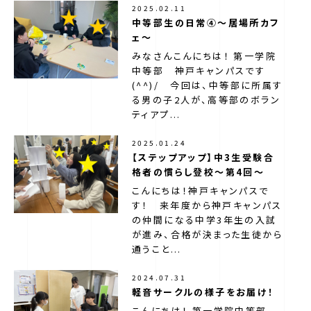
2025.02.11
中等部生の日常④〜居場所カフ
ェ〜
みなさんこんにちは！ 第一学院
中等部 神戸キャンパスです
(^^)/ 今回は、中等部に所属す
る男の子2人が、高等部のボラン
ティアプ...
2025.01.24
【ステップアップ】中3生受験合
格者の慣らし登校～第4回～
こんにちは！神戸キャンパスで
す！ 来年度から神戸キャンパス
の仲間になる中学3年生の入試
が進み、合格が決まった生徒から
通うこと...
2024.07.31
軽音サークルの様子をお届け！
こんにちは！ 第一学院中等部